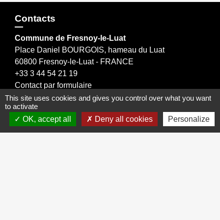
Contacts
Commune de Fresnoy-le-Luat
Place Daniel BOURGOIS, hameau du Luat
60800 Fresnoy-le-Luat - FRANCE
+33 3 44 54 21 19
Contact par formulaire
This site uses cookies and gives you control over what you want
to activate
OK, accept all
Deny all cookies
Personalize
Liens
Oise mobilité information transport
Office de tourisme Crépy en Valois
Conseil Départemental de l'Oise
Communauté de Communes du Pays de Valois
Région HAUTS DE FRANCE