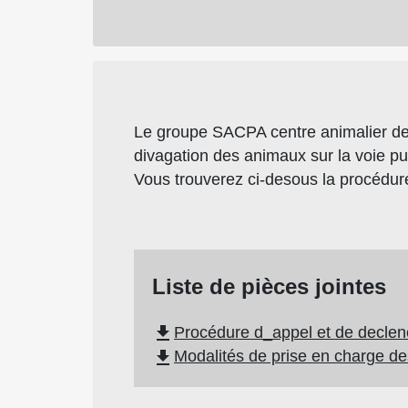
Le groupe SACPA centre animalier de 
divagation des animaux sur la voie pu
Vous trouverez ci-desous la procédure
Liste de pièces jointes
file_download
Procédure d_appel et de declen
file_download
Modalités de prise en charge d