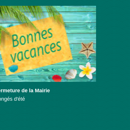
rmeture de la Mairie
Le Donjon
ngés d'été
Immersion 
naturel d’