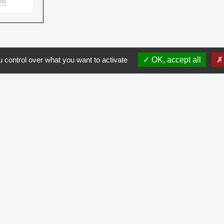
 control over what you want to activate
OK, accept all
ous abonner à notre newsletter
Monsieur
 acceptez de recevoir notre newsletter
vous désinscrire à tout moment en
ans chaque newsletter réceptionnée.