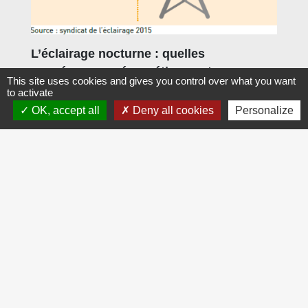
L’éclairage nocturne : quelles
conséquences énergétiques et
This site uses cookies and gives you control over what you want
économiques ?
to activate
Pour les collectivités, l’éclairage public
OK, accept all
Deny all cookies
Personalize
représente 48 % de la consommation
d’électricité et 37% de la facture d’électricité
(source syndicat de l’éclairage 2015).
Et concrètement pour Fresnoy-le-Luat ?
Elargissement de la plage horaire sans éclairage
de [00h00 / 5h00] à [22h30 / 6h00]
Ensuite, nous y réfléchissons déjà, il nous faudra
revoir et adapter notre éclairage afin de réduire la