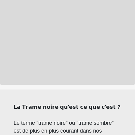
𝗟𝗮 𝗧𝗿𝗮𝗺𝗲 𝗻𝗼𝗶𝗿𝗲 𝗾𝘂'𝗲𝘀𝘁 𝗰𝗲 𝗾𝘂𝗲 𝗰'𝗲𝘀𝘁 ?
Le terme “trame noire” ou “trame sombre”
est de plus en plus courant dans nos