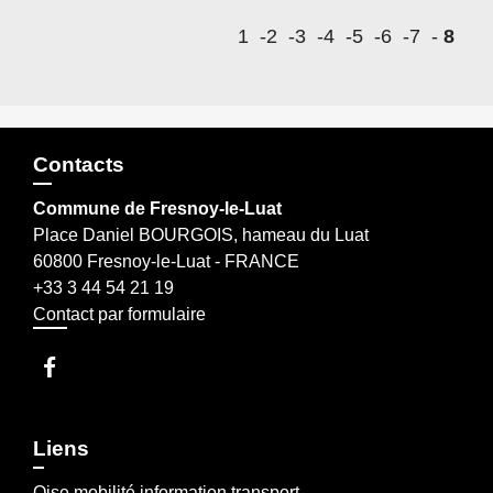
1
-2
-3
-4
-5
-6
-7
-
8
Contacts
Commune de Fresnoy-le-Luat
Place Daniel BOURGOIS, hameau du Luat
60800 Fresnoy-le-Luat - FRANCE
+33 3 44 54 21 19
Contact par formulaire
Liens
Oise mobilité information transport