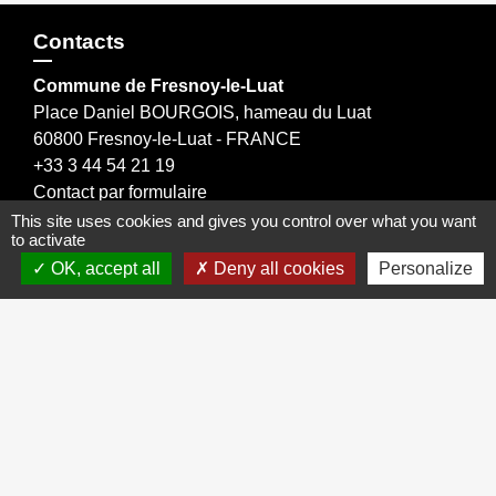
Contacts
Commune de Fresnoy-le-Luat
Place Daniel BOURGOIS, hameau du Luat
60800 Fresnoy-le-Luat - FRANCE
+33 3 44 54 21 19
Contact par formulaire
This site uses cookies and gives you control over what you want
to activate
OK, accept all
Deny all cookies
Personalize
Liens
Oise mobilité information transport
Office de tourisme Crépy en Valois
Conseil Départemental de l'Oise
Communauté de Communes du Pays de Valois
Région HAUTS DE FRANCE