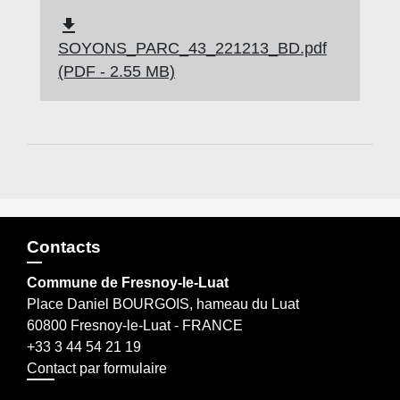
file_download
SOYONS_PARC_43_221213_BD.pdf
(PDF - 2.55 MB)
Contacts
Commune de Fresnoy-le-Luat
Place Daniel BOURGOIS, hameau du Luat
60800 Fresnoy-le-Luat - FRANCE
+33 3 44 54 21 19
Contact par formulaire