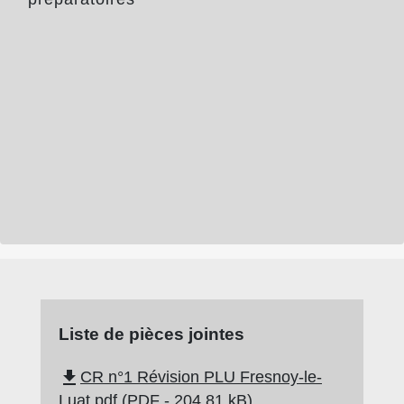
Liste de pièces jointes
file_download
CR n°1 Révision PLU Fresnoy-le-
Luat.pdf (PDF - 204.81 kB)