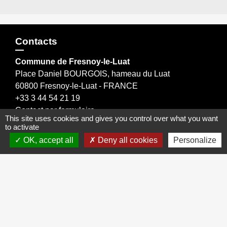
Contacts
Commune de Fresnoy-le-Luat
Place Daniel BOURGOIS, hameau du Luat
60800 Fresnoy-le-Luat - FRANCE
+33 3 44 54 21 19
Contact par formulaire
This site uses cookies and gives you control over what you want
to activate
OK, accept all
Deny all cookies
Personalize
Liens
Oise mobilité information transport
Office de tourisme Crépy en Valois
Conseil Départemental de l'Oise