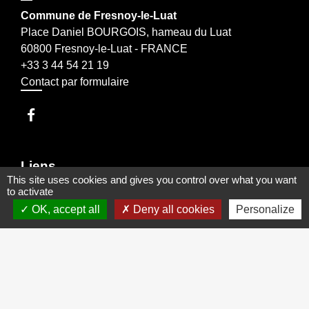
Commune de Fresnoy-le-Luat
Place Daniel BOURGOIS, hameau du Luat
60800 Fresnoy-le-Luat - FRANCE
+33 3 44 54 21 19
Contact par formulaire
Liens
This site uses cookies and gives you control over what you want
to activate
Oise mobilité information transport
OK, accept all
Deny all cookies
Personalize
Office de tourisme Crépy en Valois
Conseil Départemental de l'Oise
Communauté de Communes du Pays de Valois
Région HAUTS DE FRANCE
Mentions légales
-
Politique de confidentialité
-