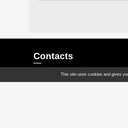
Contacts
This site uses cookies and gives you
Commune de Fresnoy-le-Luat
Place Daniel BOURGOIS, hameau du
Luat
60800 Fresnoy-le-Luat - FRANCE
+33 3 44 54 21 19
Contact par formulaire