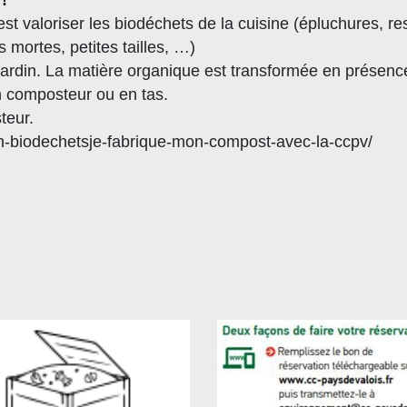
t valoriser les biodéchets de la cuisine (épluchures, rest
s mortes, petites tailles, …)
son jardin. La matière organique est transformée en prése
un composteur ou en tas.
teur.
on-biodechetsje-fabrique-mon-compost-avec-la-ccpv/